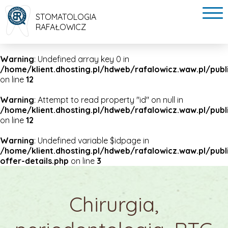
STOMATOLOGIA
RAFAŁOWICZ
Warning
: Undefined array key 0 in
/home/klient.dhosting.pl/hdweb/rafalowicz.waw.pl/pub
on line
12
Warning
: Attempt to read property "id" on null in
/home/klient.dhosting.pl/hdweb/rafalowicz.waw.pl/pub
on line
12
Warning
: Undefined variable $idpage in
/home/klient.dhosting.pl/hdweb/rafalowicz.waw.pl/pub
offer-details.php
on line
3
Chirurgia,